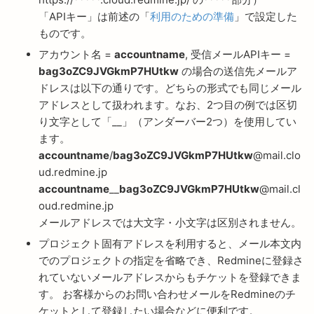
「APIキー」は前述の「
利用のための準備
」で設定した
ものです。
アカウント名 =
accountname
, 受信メールAPIキー =
bag3oZC9JVGkmP7HUtkw
の場合の送信先メールア
ドレスは以下の通りです。どちらの形式でも同じメール
アドレスとして扱われます。なお、2つ目の例では区切
り文字として「__」（アンダーバー2つ）を使用してい
ます。
accountname
/
bag3oZC9JVGkmP7HUtkw
@mail.clo
ud.redmine.jp
accountname
__
bag3oZC9JVGkmP7HUtkw
@mail.cl
oud.redmine.jp
メールアドレスでは大文字・小文字は区別されません。
プロジェクト固有アドレスを利用すると、メール本文内
でのプロジェクトの指定を省略でき、Redmineに登録さ
れていないメールアドレスからもチケットを登録できま
す。 お客様からのお問い合わせメールをRedmineのチ
ケットとして登録したい場合などに便利です。