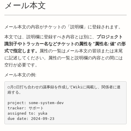
メール本文
メール本文の内容がチケットの「説明欄」に登録されます。
本文では、説明欄に登録すべき内容とは別に、
プロジェクト
識別子やトラッカー名などチケットの属性を “属性名: 値” の形
式で指定します。
属性の一覧はメール本文の冒頭または末尾
に記述してください。属性の一覧と説明欄の内容との間には
空行が必要です。
メール本文の例:
○月○日打ち合わせの議事録を作成してWikiに掲載し、関係者に連
絡する。

project: some-system-dev

tracker: サポート

assigned to: yuka

due date: 2024-09-23