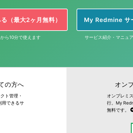
みる（最大2ヶ月無料）
My Redmine
から10分で使えます
サービス紹介・マニュ
めての方へ
オンプ
ェクト管理・
オンプレミス
利用できるサ
行。My R
無料です。