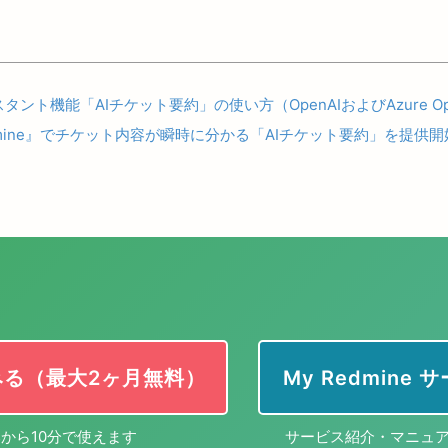
シスタント機能「AIチケット要約」の使い方（OpenAIおよびAzure O
edmine』でチケット内容が瞬時に分かる「AIチケット要約」を提供開
みる（最大2ヶ月無料）
My Redmine
から10分で使えます
サービス紹介・マニュ