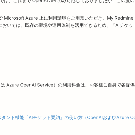
は、これまで OpenAI API のみ対応しておりましたが、この度のアッ
自身で Microsoft Azure 上に利用環境をご用意いただき、My Re
お客様においては、既存の環境や運用体制を活用できるため、「AIチ
または Azure OpenAI Service）の利用料金は、お客様ご自身
シスタント機能「AIチケット要約」の使い方（OpenAIおよびAzure O