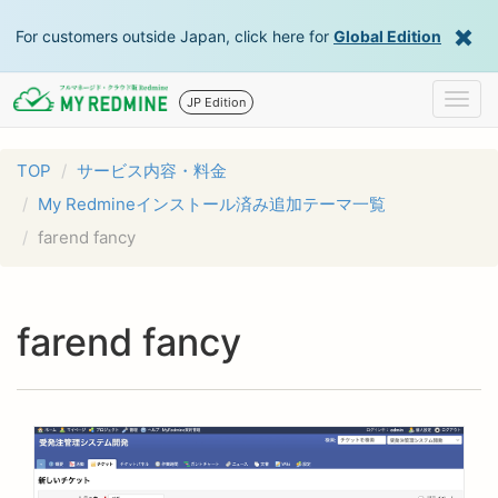
For customers outside Japan, click here for
Global Edition
Togg
JP Edition
navig
TOP
サービス内容・料金
My Redmineインストール済み追加テーマ一覧
farend fancy
farend fancy