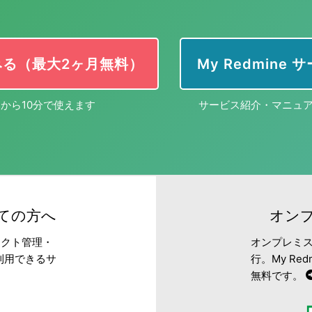
みる（最大2ヶ月無料）
My Redmine
から10分で使えます
サービス紹介・マニュ
めての方へ
オンプ
ェクト管理・
オンプレミス
利用できるサ
行。My R
無料です。