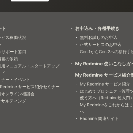
ート
お申込み・各種手続き
ービス稼働状況
無料お試しのお申込
Q
正式サービスのお申込
ebサポート窓口
Gen.1からGen.2への移行手
積書の依頼
My Redmine 使いこなしガ
利用マニュアル・スタートアップ
イド
My Redmine サービス紹介
ミナー・イベント
My Redmine サービス紹介
 Redmine サービス紹介セミナー
はじめてプロジェクト管理
料オンライン相談会
使う方へ（Redmine超入門
ンサルティング
My Redmineをこれからは
へ
Redmine 関連サイト