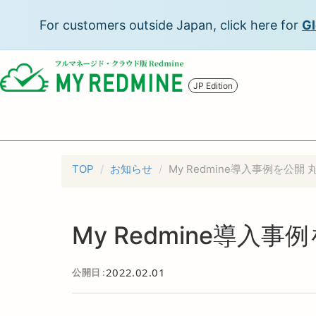
For customers outside Japan, click here for
Gl
JP Edition
TOP
お知らせ
My Redmine導入事例を公
My Redmine導入
2022.02.01
公開日