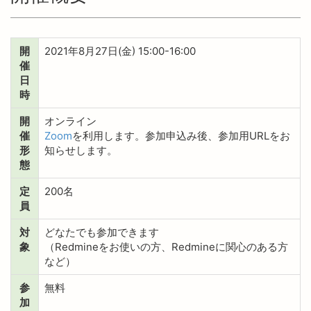
開
2021年8月27日(金) 15:00-16:00
催
日
時
開
オンライン
催
Zoom
を利用します。参加申込み後、参加用URLをお
形
知らせします。
態
定
200名
員
対
どなたでも参加できます
象
（Redmineをお使いの方、Redmineに関心のある方
など）
参
無料
加