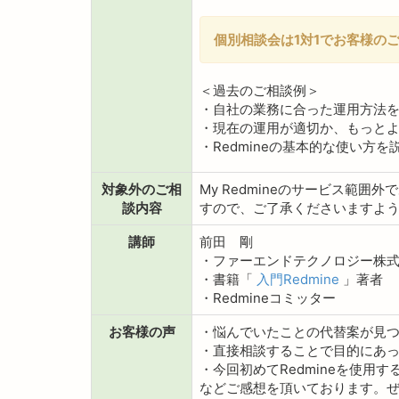
個別相談会は1対1でお客様の
＜過去のご相談例＞
・自社の業務に合った運用方法
・現在の運用が適切か、もっと
・Redmineの基本的な使い方
対象外のご相
My Redmineのサービス
談内容
すので、ご了承くださいますよ
講師
前田 剛
・ファーエンドテクノロジー株式
・書籍「
入門Redmine
」著者
・Redmineコミッター
お客様の声
・悩んでいたことの代替案が見
・直接相談することで目的にあ
・今回初めてRedmineを使
などご感想を頂いております。