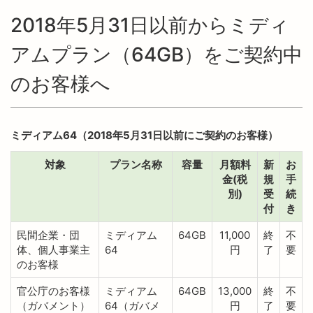
2018年5月31日以前からミディ
アムプラン（64GB）をご契約中
のお客様へ
ミディアム64（2018年5月31日以前にご契約のお客様）
対象
プラン名称
容量
月額料
新
お
金(税
規
手
別)
受
続
付
き
民間企業・団
ミディアム
64GB
11,000
終
不
体、個人事業主
64
円
了
要
のお客様
官公庁のお客様
ミディアム
64GB
13,000
終
不
（ガバメント）
64（ガバメ
円
了
要