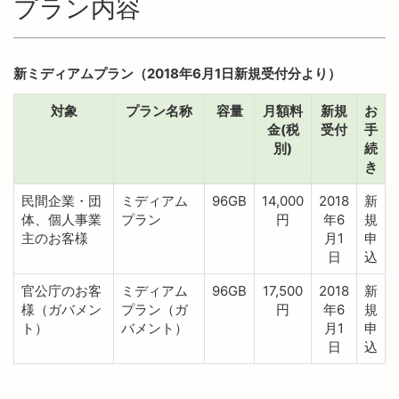
プラン内容
新ミディアムプラン（2018年6月1日新規受付分より）
対象
プラン名称
容量
月額料
新規
お
金(税
受付
手
別)
続
き
民間企業・団
ミディアム
96GB
14,000
2018
新
体、個人事業
プラン
円
年6
規
主のお客様
月1
申
日
込
官公庁のお客
ミディアム
96GB
17,500
2018
新
様（ガバメン
プラン（ガ
円
年6
規
ト）
バメント）
月1
申
日
込