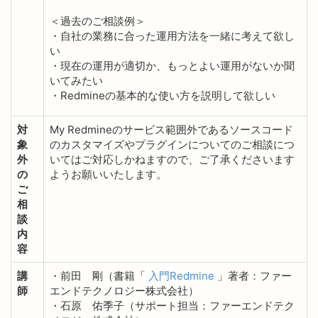
＜過去のご相談例＞
・自社の業務に合った運用方法を一緒に考えて欲し
い
・現在の運用が適切か、もっとよい運用がないか聞
いてみたい
・Redmineの基本的な使い方を説明して欲しい
対
My Redmineのサービス範囲外であるソースコード
象
のカスタマイズやプラグインについてのご相談につ
外
いてはご対応しかねますので、ご了承くださいます
の
ようお願いいたします。
ご
相
談
内
容
講
・前田 剛（書籍「
入門Redmine
」著者：ファー
師
エンドテクノロジー株式会社）
・石原 佑季子（サポート担当：ファーエンドテク