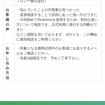
ノロジー株式会社）
お
・悩んでいたことの代替案が見つかった
客
・直接相談することで目的にあった使い方ができた
様
・今回初めてRedmineを使用するため、有効な使い
の
方について相談でき、正式利用に移行する判断がで
声
きた
などご感想を頂いております。ぜひとも、この機会
に個別相談をご利用ください。
お
・対象となる無料試用中のお客様にお送りするメー
申
ルをご確認ください。
し
・先着3組限定です。予めご了承下さい。
込
み
方
法