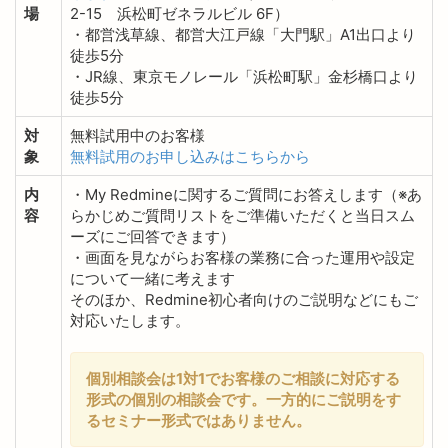
場
2-15 浜松町ゼネラルビル 6F）
・都営浅草線、都営大江戸線「大門駅」A1出口より
徒歩5分
・JR線、東京モノレール「浜松町駅」金杉橋口より
徒歩5分
対
無料試用中のお客様
象
無料試用のお申し込みはこちらから
内
・My Redmineに関するご質問にお答えします（※あ
容
らかじめご質問リストをご準備いただくと当日スム
ーズにご回答できます）
・画面を見ながらお客様の業務に合った運用や設定
について一緒に考えます
そのほか、Redmine初心者向けのご説明などにもご
対応いたします。
個別相談会は1対1でお客様のご相談に対応する
形式の個別の相談会です。一方的にご説明をす
るセミナー形式ではありません。