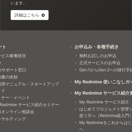
います。
詳細はこちら
ート
お申込み・各種手続き
ービス稼働状況
無料お試しのお申込
Q
正式サービスのお申込
ebサポート窓口
Gen.1からGen.2への移行手
積書の依頼
My Redmine 使いこなしガ
利用マニュアル・スタートアップ
イド
My Redmine サービス紹介
ミナー・イベント
My Redmine サービス紹介
 Redmine サービス紹介セミナー
はじめてプロジェクト管理
料オンライン相談会
使う方へ（Redmine超入門
ンサルティング
My Redmineをこれからは
へ