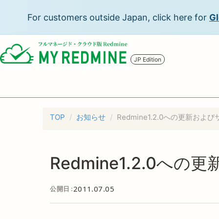
For customers outside Japan, click here for
Gl
JP Edition
TOP
お知らせ
Redmine1.2.0への更新お
Redmine1.2.0
2011.07.05
公開日