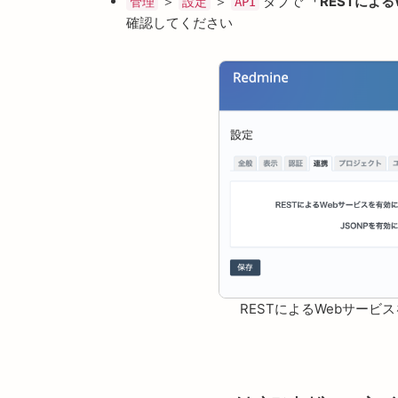
＞
＞
タブで
「RESTによ
管理
設定
API
確認してください
RESTによるWebサー