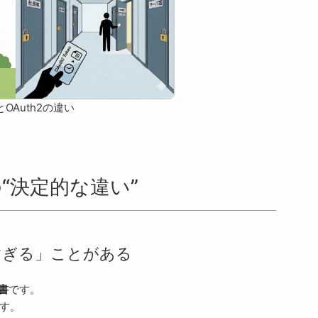
とOAuth2の違い
の“決定的な違い”
すぎる」ことがある
書
です。
す。