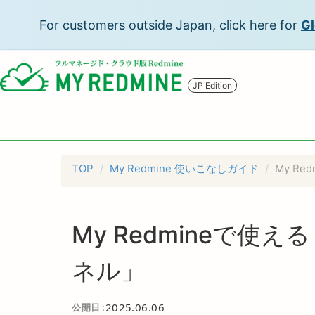
For customers outside Japan, click here for
Gl
JP Edition
TOP
My Redmine 使いこなしガイド
My R
My Redmineで
ネル」
2025.06.06
公開日